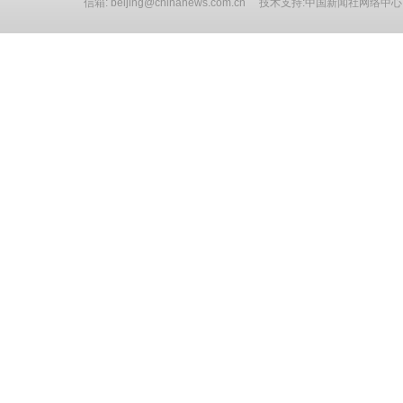
信箱: beijing@chinanews.com.cn 技术支持:中国新闻社网络中心