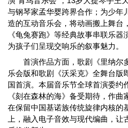
演“青鸟音乐会”，13岁大提琴手王
与钢琴家孟华婴跨界合作；为少年
造的互动音乐会，将动画搬上舞台
《龟兔赛跑》等经典故事串联乐器
为孩子们呈现交响乐的叙事魅力。
首演作品方面，歌剧《里纳尔
乐会版和歌剧《沃采克》全舞台版
国首演。本届音乐节全球首演委约
《刻在森林的海》备受期待，作曲
在保留中国基诺族传统旋律内核的
上，融入电子音效与现代编曲，让