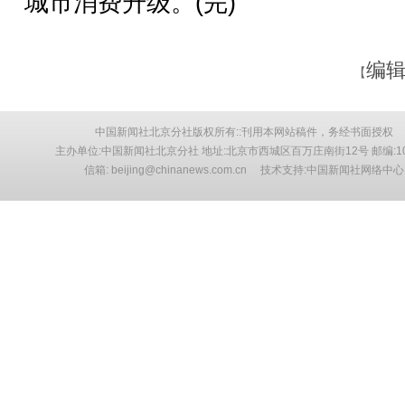
城市消费升级。(完)
编辑
【
中国新闻社北京分社版权所有::刊用本网站稿件，务经书面授权
主办单位:中国新闻社北京分社 地址:北京市西城区百万庄南街12号 邮编:10
信箱: beijing@chinanews.com.cn 技术支持:中国新闻社网络中心