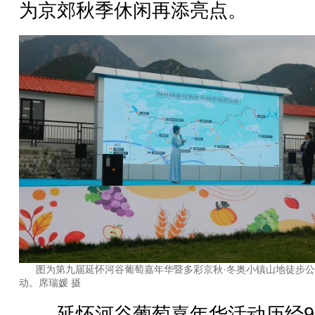
为京郊秋季休闲再添亮点。
图为第九届延怀河谷葡萄嘉年华暨多彩京秋·冬奥小镇山地徒步
动。席瑞媛 摄
延怀河谷葡萄嘉年华活动历经9