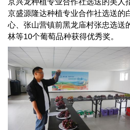
京兴龙种植专业合作社选送的美人
京盛源隆达种植专业合作社选送的
心、张山营镇前黑龙庙村张忠选送
林等10个葡萄品种获得优秀奖。