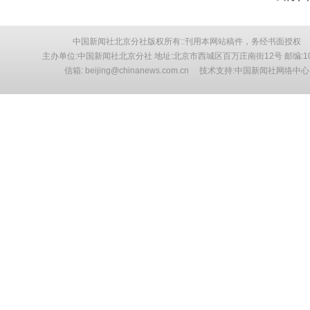
中国新闻社北京分社版权所有::刊用本网站稿件，务经书面授权
主办单位:中国新闻社北京分社 地址:北京市西城区百万庄南街12号 邮编:10
信箱: beijing@chinanews.com.cn 技术支持:中国新闻社网络中心