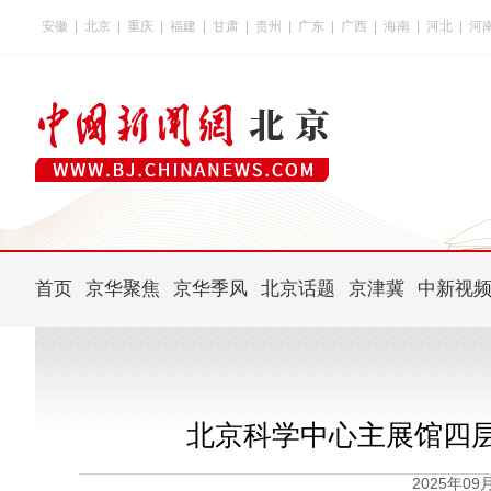
安徽
|
北京
|
重庆
|
福建
|
甘肃
|
贵州
|
广东
|
广西
|
海南
|
河北
|
河
首页
京华聚焦
京华季风
北京话题
京津冀
中新视
北京科学中心主展馆四
2025年0