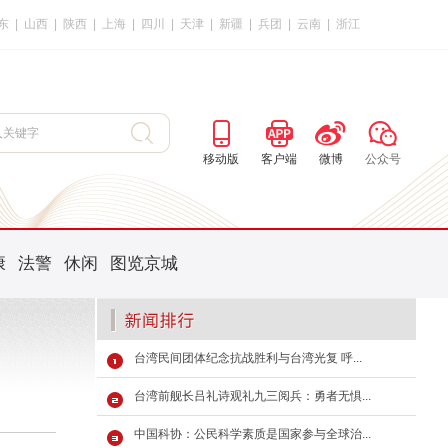
东
|
山西
|
陕西
|
上海
|
四川
|
天津
|
新疆
|
兵团
|
云南
|
浙江
移动版
客户端
微博
公众号
康
法警
休闲
图览京城
台湾民间团体纪念抗战胜利与台湾光复 呼...
台湾前舰长吕礼诗观礼九三阅兵：勇者无惧...
中国科协：公民科学素质是国家参与全球治...