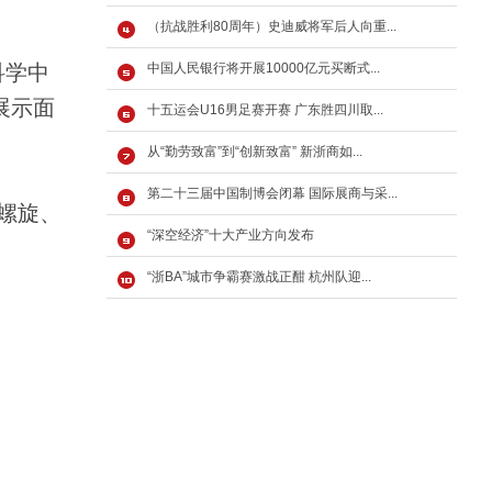
（抗战胜利80周年）史迪威将军后人向重...
科学中
中国人民银行将开展10000亿元买断式...
展示面
十五运会U16男足赛开赛 广东胜四川取...
从“勤劳致富”到“创新致富” 新浙商如...
第二十三届中国制博会闭幕 国际展商与采...
螺旋、
“深空经济”十大产业方向发布
“浙BA”城市争霸赛激战正酣 杭州队迎...