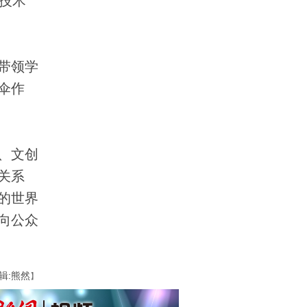
技术
带领学
伞作
、文创
关系
的世界
向公众
辑:熊然
】