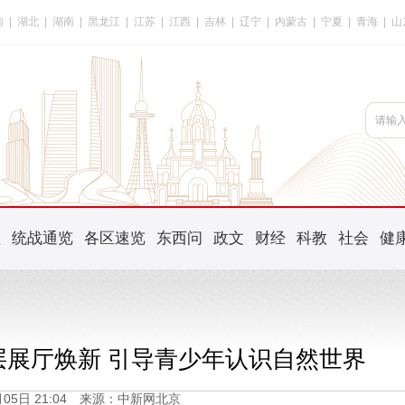
南
|
湖北
|
湖南
|
黑龙江
|
江苏
|
江西
|
吉林
|
辽宁
|
内蒙古
|
宁夏
|
青海
|
山
频
统战通览
各区速览
东西问
政文
财经
科教
社会
健
层展厅焕新 引导青少年认识自然世界
9月05日 21:04 来源：中新网北京