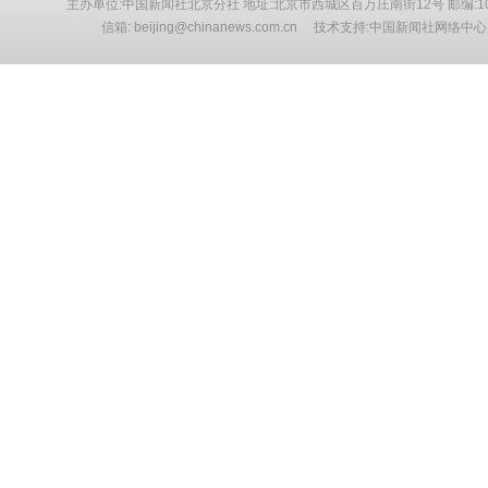
主办单位:中国新闻社北京分社 地址:北京市西城区百万庄南街12号 邮编:10
信箱: beijing@chinanews.com.cn 技术支持:中国新闻社网络中心