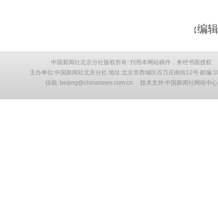
编辑
【
中国新闻社北京分社版权所有::刊用本网站稿件，务经书面授权
主办单位:中国新闻社北京分社 地址:北京市西城区百万庄南街12号 邮编:10
信箱: beijing@chinanews.com.cn 技术支持:中国新闻社网络中心