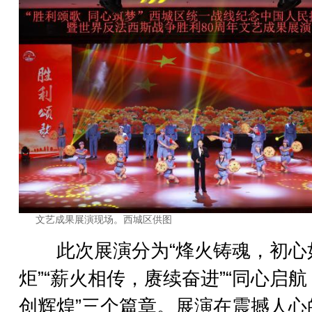
文艺成果展演现场。西城区供图
此次展演分为“烽火铸魂，初心
炬”“薪火相传，赓续奋进”“同心启
创辉煌”三个篇章。展演在震撼人心