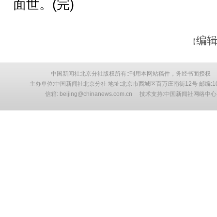
面世。(完)
编辑
【
中国新闻社北京分社版权所有::刊用本网站稿件，务经书面授权
主办单位:中国新闻社北京分社 地址:北京市西城区百万庄南街12号 邮编:10
信箱: beijing@chinanews.com.cn 技术支持:中国新闻社网络中心