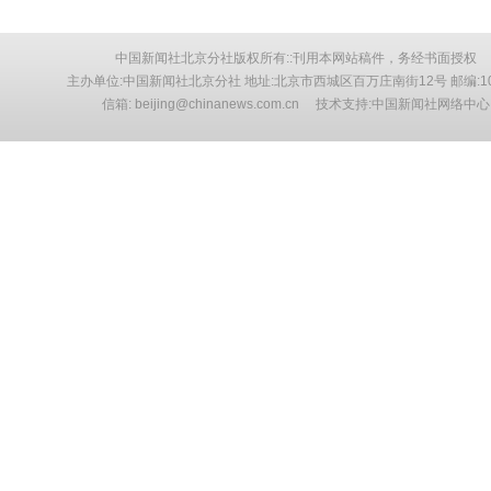
中国新闻社北京分社版权所有::刊用本网站稿件，务经书面授权
主办单位:中国新闻社北京分社 地址:北京市西城区百万庄南街12号 邮编:10
信箱: beijing@chinanews.com.cn 技术支持:中国新闻社网络中心