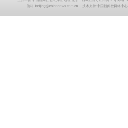
主办单位:中国新闻社北京分社 地址:北京市西城区百万庄南街12号 邮编:10
信箱: beijing@chinanews.com.cn 技术支持:中国新闻社网络中心