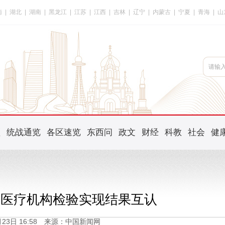
南
|
湖北
|
湖南
|
黑龙江
|
江苏
|
江西
|
吉林
|
辽宁
|
内蒙古
|
宁夏
|
青海
|
山
频
统战通览
各区速览
东西问
政文
财经
科教
社会
健
8家医疗机构检验实现结果互认
5月23日 16:58 来源：中国新闻网