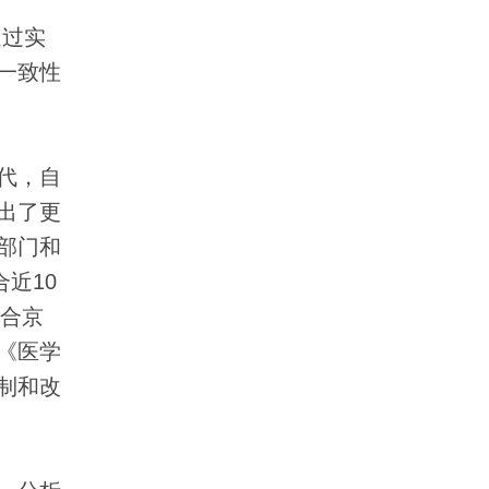
通过实
一致性
代，自
出了更
部门和
近10
结合京
《医学
制和改