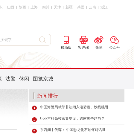
东
|
山西
|
陕西
|
上海
|
四川
|
天津
|
新疆
|
兵团
|
云南
|
浙江
移动版
客户端
微博
公众号
康
法警
休闲
图览京城
中国海警局就菲非法闯入渚碧礁、铁线礁附...
职业本科高校密集增设，透露哪些趋势？
东西问丨代辉： 中国恐龙化石如何对话世...