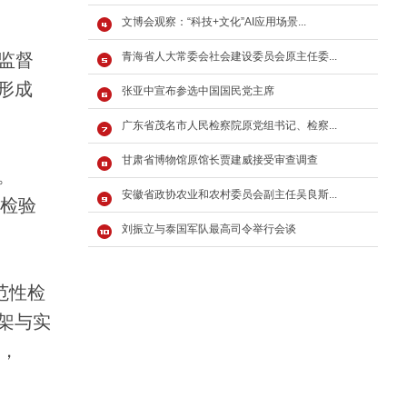
文博会观察：“科技+文化”AI应用场景...
监督
青海省人大常委会社会建设委员会原主任委...
形成
张亚中宣布参选中国国民党主席
广东省茂名市人民检察院原党组书记、检察...
甘肃省博物馆原馆长贾建威接受审查调查
。
安徽省政协农业和农村委员会副主任吴良斯...
间检验
刘振立与泰国军队最高司令举行会谈
范性检
架与实
动，