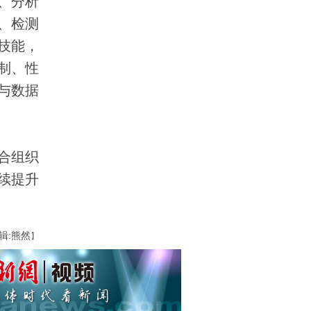
、分析
、检测
技能，
制、性
与数据
合组织
续提升
辑:熊然
】