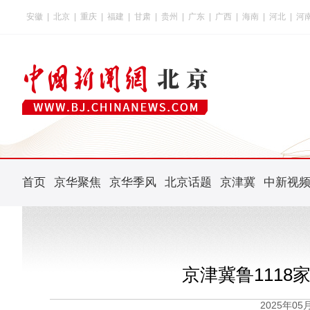
安徽
|
北京
|
重庆
|
福建
|
甘肃
|
贵州
|
广东
|
广西
|
海南
|
河北
|
河
首页
京华聚焦
京华季风
北京话题
京津冀
中新视
京津冀鲁111
2025年0