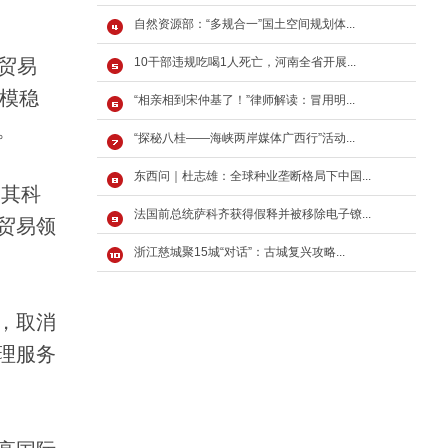
自然资源部：“多规合一”国土空间规划体...
贸易
10干部违规吃喝1人死亡，河南全省开展...
规模稳
“相亲相到宋仲基了！”律师解读：冒用明...
。
“探秘八桂——海峡两岸媒体广西行”活动...
东西问｜杜志雄：全球种业垄断格局下中国...
及其科
法国前总统萨科齐获得假释并被移除电子镣...
贸易领
浙江慈城聚15城“对话”：古城复兴攻略...
，取消
理服务