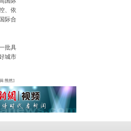
高国际
控、依
国际合
一批具
好城市
辑:熊然
】