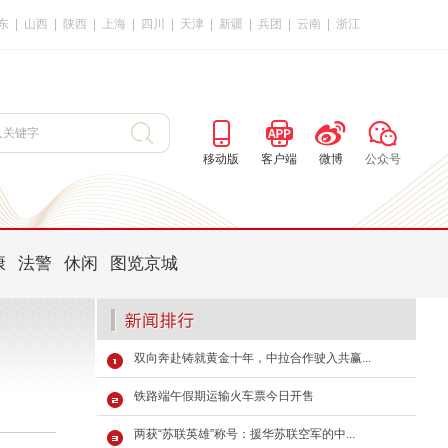
东
|
山西
|
陕西
|
上海
|
四川
|
天津
|
新疆
|
兵团
|
云南
|
浙江
移动版
客户端
微博
公众号
康
法警
休闲
图览京城
双向奔赴铸就黄金十年，中拉合作驶入共赢...
铁路端午假期运输火车票今日开售
两获“苏联英雄”称号：援华苏联空军的中...