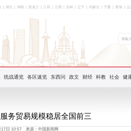
南
|
湖北
|
湖南
|
黑龙江
|
江苏
|
江西
|
吉林
|
辽宁
|
内蒙古
|
宁夏
|
青海
|
山
频
统战通览
各区速览
东西问
政文
财经
科教
社会
健
0年服务贸易规模稳居全国前三
5月17日 10:57 来源：中国新闻网