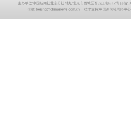
主办单位:中国新闻社北京分社 地址:北京市西城区百万庄南街12号 邮编:10
信箱: beijing@chinanews.com.cn 技术支持:中国新闻社网络中心