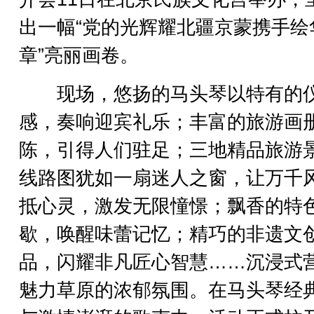
出一幅“党的光辉耀北疆京蒙携手绘
章”亮丽画卷。
现场，悠扬的马头琴以特有的
感，奏响迎宾礼乐；丰富的旅游画
陈，引得人们驻足；三地精品旅游
线路图犹如一扇迷人之窗，让万千
抵心灵，激发无限憧憬；飘香的特
歇，唤醒味蕾记忆；精巧的非遗文
品，闪耀非凡匠心智慧……沉浸式
魅力草原的浓郁氛围。在马头琴经