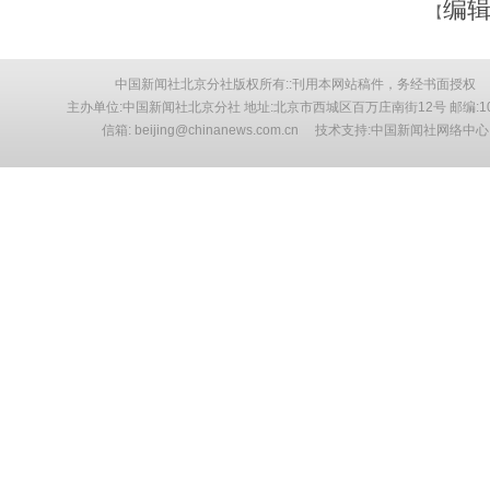
编辑
【
中国新闻社北京分社版权所有::刊用本网站稿件，务经书面授权
主办单位:中国新闻社北京分社 地址:北京市西城区百万庄南街12号 邮编:10
信箱: beijing@chinanews.com.cn 技术支持:中国新闻社网络中心