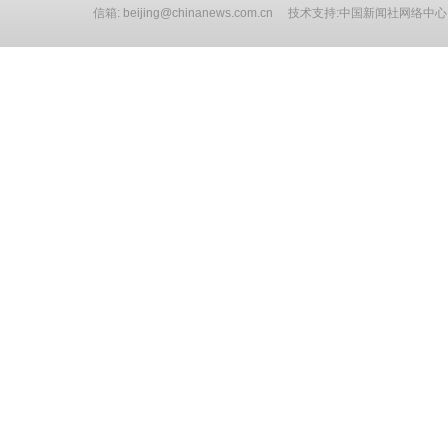
信箱: beijing@chinanews.com.cn 技术支持:中国新闻社网络中心