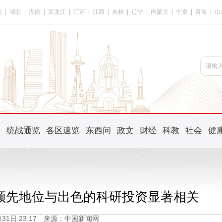
南
|
湖北
|
湖南
|
黑龙江
|
江苏
|
江西
|
吉林
|
辽宁
|
内蒙古
|
宁夏
|
青海
|
山
频
统战通览
各区速览
东西问
政文
财经
科教
社会
健
领先地位与出色的科研投资显著相关
3月31日 23:17 来源：中国新闻网