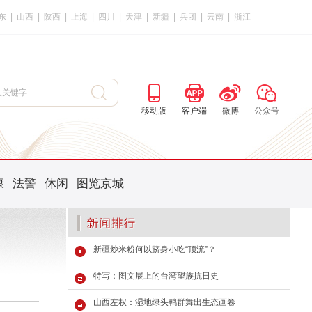
东
|
山西
|
陕西
|
上海
|
四川
|
天津
|
新疆
|
兵团
|
云南
|
浙江
移动版
客户端
微博
公众号
康
法警
休闲
图览京城
新疆炒米粉何以跻身小吃“顶流”？
特写：图文展上的台湾望族抗日史
山西左权：湿地绿头鸭群舞出生态画卷