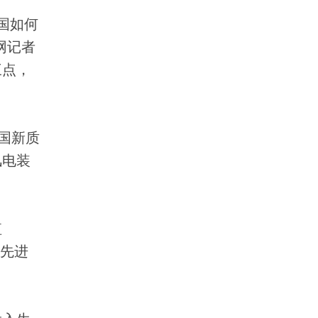
国如何
网记者
三点，
国新质
风电装
值
，先进