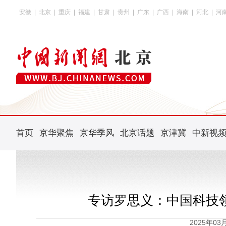
安徽
|
北京
|
重庆
|
福建
|
甘肃
|
贵州
|
广东
|
广西
|
海南
|
河北
|
河
首页
京华聚焦
京华季风
北京话题
京津冀
中新视
专访罗思义：中国科技
2025年0