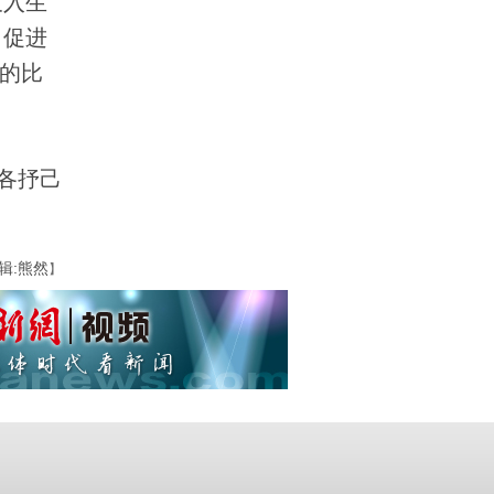
投入生
，促进
的比
各抒己
辑:熊然
】