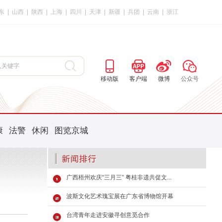
东
|
山西
|
陕西
|
上海
|
四川
|
天津
|
新疆
|
兵团
|
云南
|
浙江
移动版
客户端
微博
公众号
康
法警
休闲
图览京城
广西梧州欢庆“三月三” 粤桂非遗共促文...
波斯文化艺术瑰宝展在广东省博物馆开幕
台湾青年走进安徽寻创意觅合作