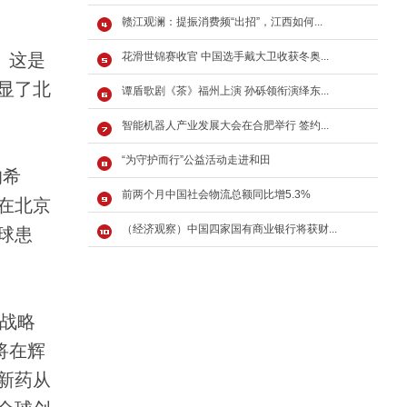
赣江观澜：提振消费频“出招”，江西如何...
。这是
花滑世锦赛收官 中国选手戴大卫收获冬奥...
显了北
谭盾歌剧《茶》福州上演 孙砾领衔演绎东...
智能机器人产业发展大会在合肥举行 签约...
“为守护而行”公益活动走进和田
的希
前两个月中国社会物流总额同比增5.3%
在北京
（经济观察）中国四家国有商业银行将获财...
球患
n战略
将在辉
新药从