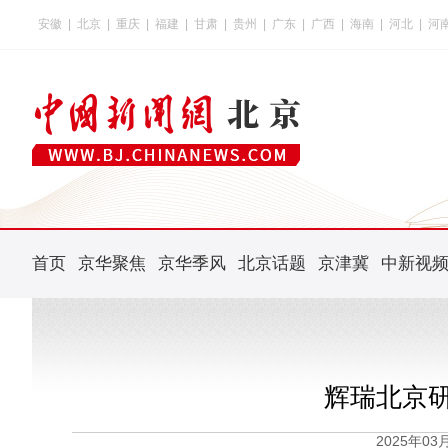
安徽
|
北京
|
重庆
|
福建
|
甘肃
|
贵州
|
广东
|
广西
|
海南
|
河北
|
河
首页
京华聚焦
京华季风
北京话题
京津冀
中新视
辉瑞北京研
2025年0