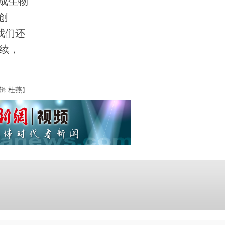
成生物
创
我们还
后续，
辑:杜燕
】