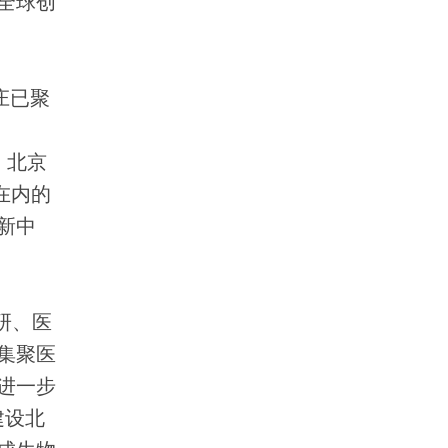
全球创
庄已聚
，北京
在内的
新中
研、医
集聚医
进一步
建设北