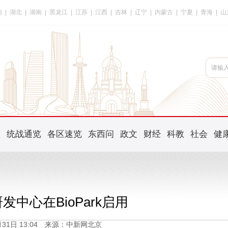
南
|
湖北
|
湖南
|
黑龙江
|
江苏
|
江西
|
吉林
|
辽宁
|
内蒙古
|
宁夏
|
青海
|
山
频
统战通览
各区速览
东西问
政文
财经
科教
社会
健
发中心在BioPark启用
3月31日 13:04 来源：中新网北京