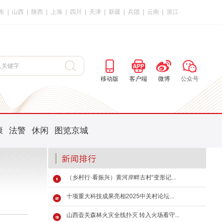
东
|
山西
|
陕西
|
上海
|
四川
|
天津
|
新疆
|
兵团
|
云南
|
浙江
移动版
客户端
微博
公众号
康
法警
休闲
图览京城
（乡村行·看振兴）黄河岸畔古村“变形记...
十项重大科技成果亮相2025中关村论坛...
山西壶关森林火灾全线扑灭 转入火场看守...