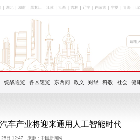
南
|
湖北
|
湖南
|
黑龙江
|
江苏
|
江西
|
吉林
|
辽宁
|
内蒙古
|
宁夏
|
青海
|
山
频
统战通览
各区速览
东西问
政文
财经
科教
社会
健
汽车产业将迎来通用人工智能时代
3月28日 12:47 来源：中国新闻网