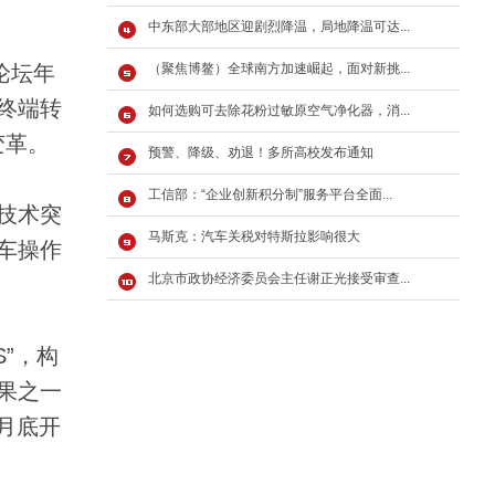
中东部大部地区迎剧烈降温，局地降温可达...
论坛年
（聚焦博鳌）全球南方加速崛起，面对新挑...
终端转
如何选购可去除花粉过敏原空气净化器，消...
变革。
预警、降级、劝退！多所高校发布通知
工信部：“企业创新积分制”服务平台全面...
技术突
马斯克：汽车关税对特斯拉影响很大
车操作
北京市政协经济委员会主任谢正光接受审查...
”，构
果之一
月底开