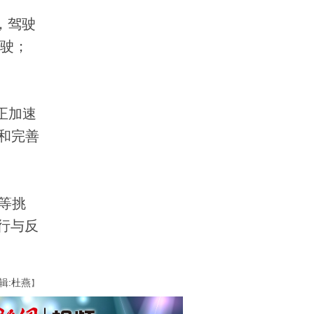
，驾驶
驾驶；
正加速
和完善
等挑
行与反
辑:杜燕
】