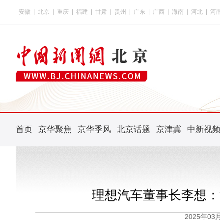
安徽
|
北京
|
重庆
|
福建
|
甘肃
|
贵州
|
广东
|
广西
|
海南
|
河北
|
河
首页
京华聚焦
京华季风
北京话题
京津冀
中新视
理想汽车董事长李想：
2025年0