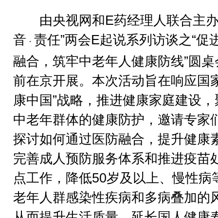
由央视网和E药经理人联合主办
音
责任”两会E起说系列访谈之“促
・
融合，筑牢中老年人健康防线”圆桌
前在京开展。本次活动旨在响应国家
康中国”战略，推进健康家庭建设，
中老年群体的健康防护，邀请专家
探讨如何通过医防融合，提升健康
完善成人预防服务体系和推进疫苗
点工作，降低50岁及以上、慢性病
老年人群感染性疾病和多病叠加的
从而提升生活质量、延长国人健康