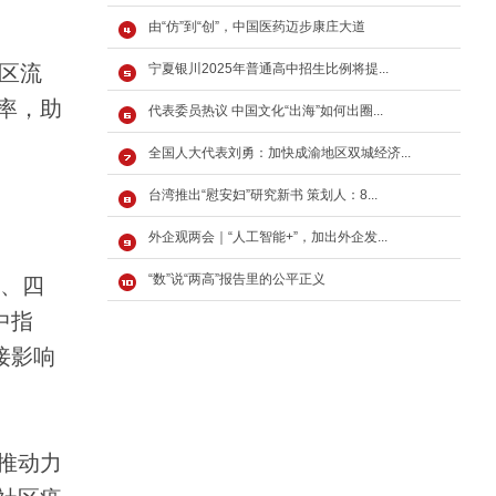
由“仿”到“创”，中国医药迈步康庄大道
区流
宁夏银川2025年普通高中招生比例将提...
率，助
代表委员热议 中国文化“出海”如何出圈...
全国人大代表刘勇：加快成渝地区双城经济...
台湾推出“慰安妇”研究新书 策划人：8...
外企观两会｜“人工智能+”，加出外企发...
“数”说“两高”报告里的公平正义
、四
中指
接影响
推动力