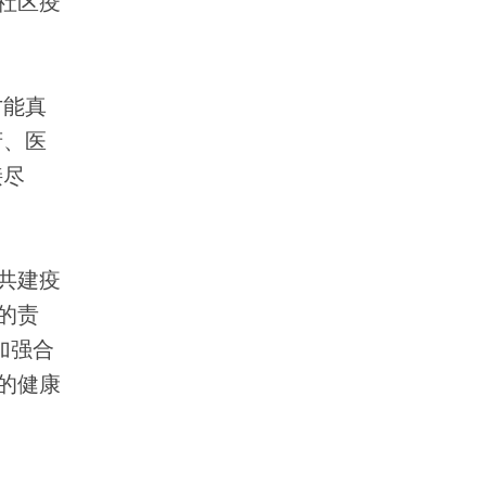
社区疫
才能真
府、医
接尽
共建疫
的责
加强合
的健康