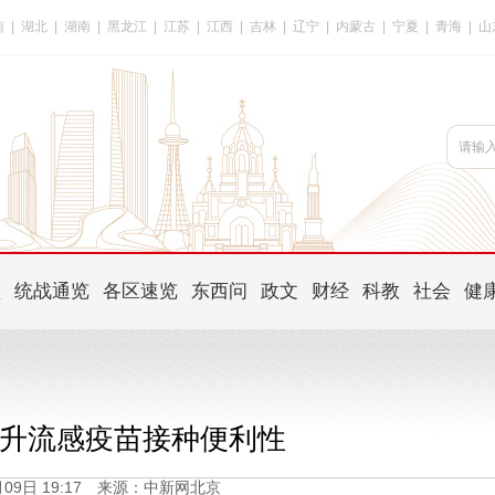
南
|
湖北
|
湖南
|
黑龙江
|
江苏
|
江西
|
吉林
|
辽宁
|
内蒙古
|
宁夏
|
青海
|
山
频
统战通览
各区速览
东西问
政文
财经
科教
社会
健
升流感疫苗接种便利性
3月09日 19:17 来源：中新网北京