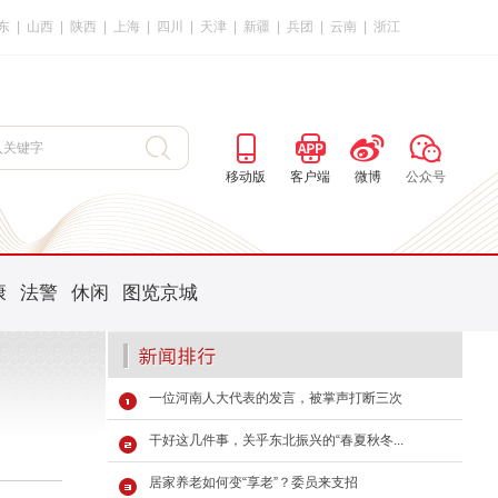
东
|
山西
|
陕西
|
上海
|
四川
|
天津
|
新疆
|
兵团
|
云南
|
浙江
移动版
客户端
微博
公众号
康
法警
休闲
图览京城
一位河南人大代表的发言，被掌声打断三次
干好这几件事，关乎东北振兴的“春夏秋冬...
居家养老如何变“享老”？委员来支招