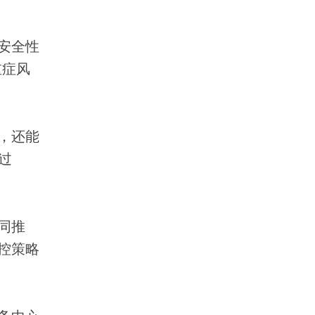
安全性
重症风
，还能
过
同推
控策略