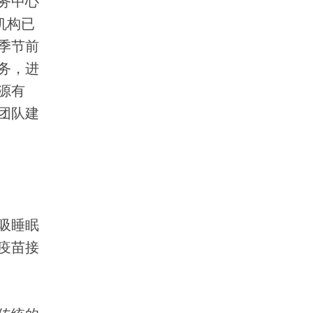
务中心
机构已
季节前
务，进
源有
团队建
吸睡眠
疫苗接