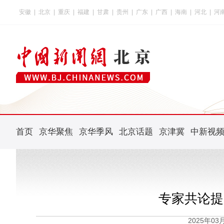
安徽
|
北京
|
重庆
|
福建
|
甘肃
|
贵州
|
广东
|
广西
|
海南
|
河北
|
河
首页
京华聚焦
京华季风
北京话题
京津冀
中新视
专家共论提
2025年0