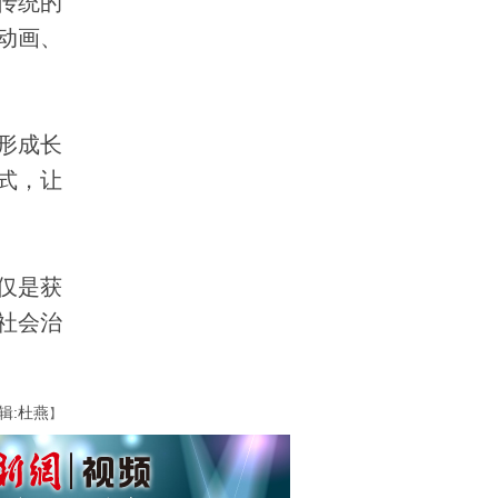
传统的
动画、
形成长
式，让
仅是获
社会治
辑:杜燕
】