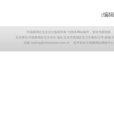
编辑
【
中国新闻社北京分社版权所有::刊用本网站稿件，务经书面授权
主办单位:中国新闻社北京分社 地址:北京市西城区百万庄南街12号 邮编:10
信箱: beijing@chinanews.com.cn 技术支持:中国新闻社网络中心