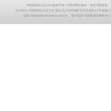
中国新闻社北京分社版权所有::刊用本网站稿件，务经书面授权
主办单位:中国新闻社北京分社 地址:北京市西城区百万庄南街12号 邮编:10
信箱: beijing@chinanews.com.cn 技术支持:中国新闻社网络中心