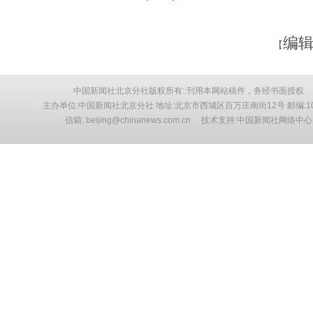
编辑
【
中国新闻社北京分社版权所有::刊用本网站稿件，务经书面授权
主办单位:中国新闻社北京分社 地址:北京市西城区百万庄南街12号 邮编:10
信箱: beijing@chinanews.com.cn 技术支持:中国新闻社网络中心