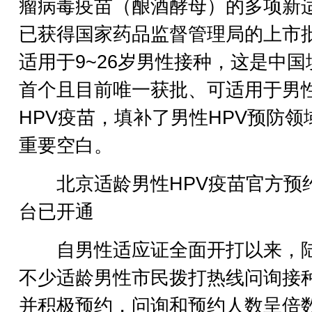
瘤病毒疫苗（酿酒酵母）的多项新
已获得国家药品监督管理局的上市
适用于9~26岁男性接种，这是中国
首个且目前唯一获批、可适用于男
HPV疫苗，填补了男性HPV预防领
重要空白。
北京适龄男性HPV疫苗官方预
台已开通
自男性适应证全面开打以来，
不少适龄男性市民拨打热线问询接
并积极预约，问询和预约人数呈倍