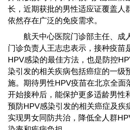
长，近期获批的男性适应证覆盖人
依然存在广泛的免疫需求。
航天中心医院门诊部主任、成
门诊负责人王志忠表示，接种疫苗
HPV感染的最佳方法，也是防控HP
染引发的相关疾病包括癌症的一级
施。期待男性HPV疫苗在北京全面
开始接种后，能保护更多适龄男性
预防HPV感染引发的相关癌症及疾
实现男女同防共治，降低全人群HP
染率和疾病负担。