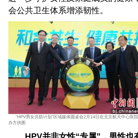
会公共卫生体系增添韧性。
“HPV男女共防计划”区域媒体圆桌会2月14日在北京航天中心医
办方供图
HPV并非女性“专属”，男性也