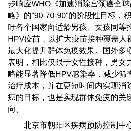
步响应WHO《加速消除宫颈癌全球
略》的“90-70-90”的阶段性目标，
吁各个国家向适龄男孩、女孩同等
HPV疫苗，以扩大疫苗接种覆盖人
最大化提升群体免疫效果。国外多
表明，相比仅限于女性接种，男女
略能显著降低HPV感染率，减少筛
治疗成本，并在更短时间内实现消
癌的目标，也是实现群体免疫的关
向。
北京市朝阳区疾病预防控制中