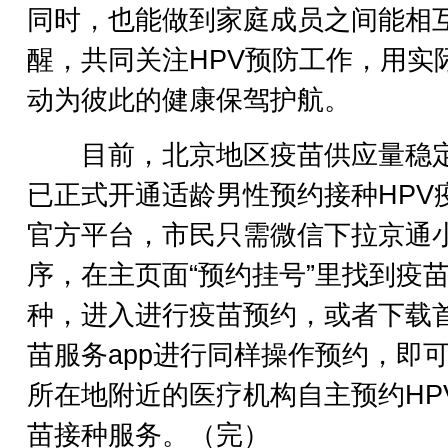
同时，也能做到家庭成员之间能相
醒，共同关注HPV预防工作，用实
动为彼此的健康保驾护航。
目前，北京地区疫苗供应量稳
已正式开通适龄男性预约接种HPV
官方平台，市民只需微信下拉京通
序，在主页面“预约挂号”里找到疫
种，进入进行疫苗预约，或者下载
苗服务app进行同样操作预约，即
所在地附近的医疗机构自主预约HP
苗接种服务。（完）