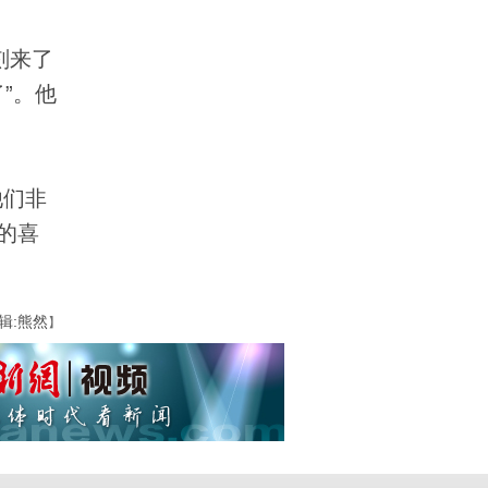
刻来了
”。他
他们非
的喜
辑:熊然
】