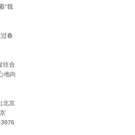
着“我
过过春
发往合
心地向
出北京
北京
976