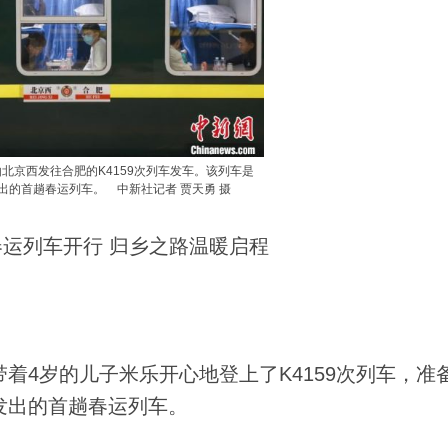
由北京西发往合肥的K4159次列车发车。该列车是
发出的首趟春运列车。 中新社记者 贾天勇 摄
运列车开行 归乡之路温暖启程
着4岁的儿子米乐开心地登上了K4159次列车，准
发出的首趟春运列车。