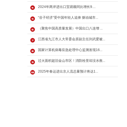
2024年两岸进出口贸易额同比增长9....
“谷子经济”受中国年轻人追捧 驱动城市...
（聚焦中国高质量发展）中国出口八连增 ...
江西省九江市人大常委会原副主任刘武爱被...
国家计算机病毒应急处理中心监测发现16...
过火面积超旧金山市区！消防栓里却没水救...
2025年春运进出京人流总量预计将达1...