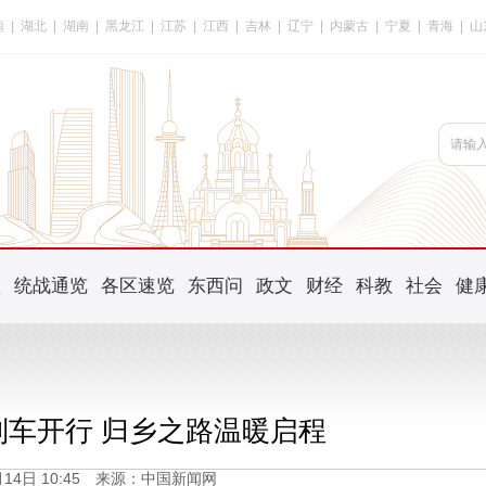
南
|
湖北
|
湖南
|
黑龙江
|
江苏
|
江西
|
吉林
|
辽宁
|
内蒙古
|
宁夏
|
青海
|
山
频
统战通览
各区速览
东西问
政文
财经
科教
社会
健
列车开行 归乡之路温暖启程
1月14日 10:45 来源：中国新闻网