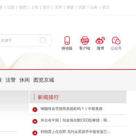
东
|
山西
|
陕西
|
上海
|
四川
|
天津
|
新疆
|
兵团
|
云南
|
浙江
移动版
客户端
微博
公众号
康
法警
休闲
图览京城
喝咖啡会导致骨质疏松吗？丨中新真探
外企在中国丨珀金埃尔默CEO彭睿德：我...
特朗普上任在即 北约从美国手中接管波兰...