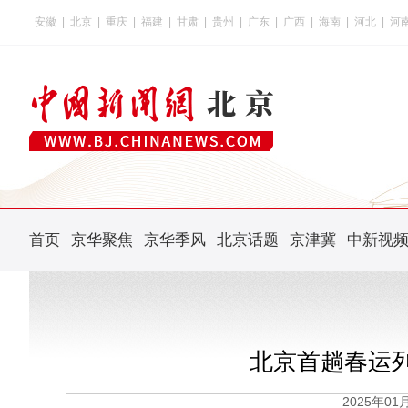
安徽
|
北京
|
重庆
|
福建
|
甘肃
|
贵州
|
广东
|
广西
|
海南
|
河北
|
河
首页
京华聚焦
京华季风
北京话题
京津冀
中新视
北京首趟春运
2025年0