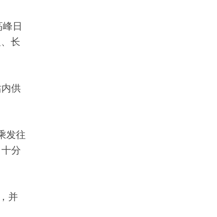
高峰日
汉、长
站内供
乘发往
，十分
，并