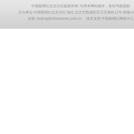
中国新闻社北京分社版权所有::刊用本网站稿件，务经书面授权
主办单位:中国新闻社北京分社 地址:北京市西城区百万庄南街12号 邮编:10
信箱: beijing@chinanews.com.cn 技术支持:中国新闻社网络中心