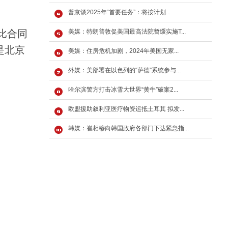
普京谈2025年“首要任务”：将按计划...
比合同
美媒：特朗普敦促美国最高法院暂缓实施T...
是北京
美媒：住房危机加剧，2024年美国无家...
外媒：美部署在以色列的“萨德”系统参与...
哈尔滨警方打击冰雪大世界“黄牛”破案2...
欧盟援助叙利亚医疗物资运抵土耳其 拟发...
韩媒：崔相穆向韩国政府各部门下达紧急指...