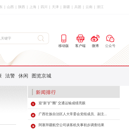
东
|
山西
|
陕西
|
上海
|
四川
|
天津
|
新疆
|
兵团
|
云南
|
浙江
移动版
客户端
微博
公众号
康
法警
休闲
图览京城
迎“新”扩“圈” 交通运输成绩亮眼
广西壮族自治区人大常委会党组成员、副主...
阿塞拜疆航空公司谈客机失事初步调查结果