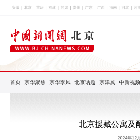
安徽
|
北京
|
重庆
|
福建
|
甘肃
|
贵州
|
广东
|
广西
|
海南
|
河北
|
河
首页
京华聚焦
京华季风
北京话题
京津冀
中新视
北京援藏公寓及
2024年1