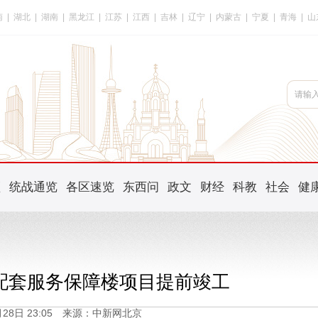
南
|
湖北
|
湖南
|
黑龙江
|
江苏
|
江西
|
吉林
|
辽宁
|
内蒙古
|
宁夏
|
青海
|
山
频
统战通览
各区速览
东西问
政文
财经
科教
社会
健
配套服务保障楼项目提前竣工
2月28日 23:05 来源：中新网北京