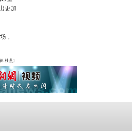
出更加
场，
辑:杜燕
】