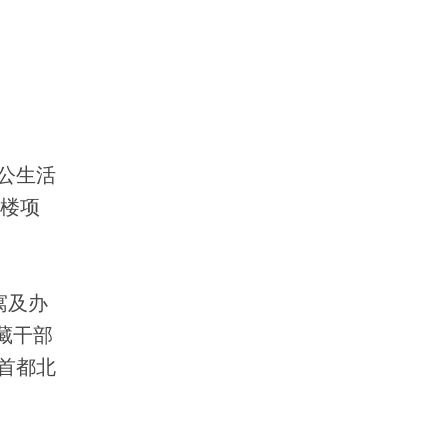
公生活
障楼项
寓及办
藏干部
首都北