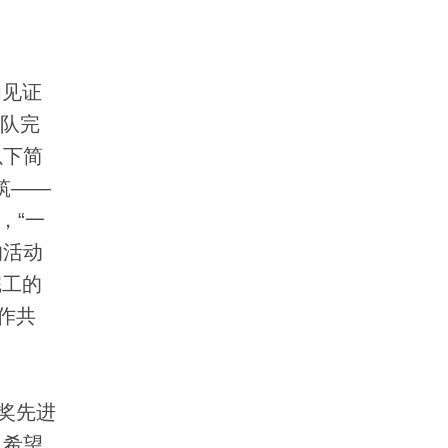
间见证
团队完
以下简
筑——
，“一
的活动
完工的
作共
奖先进
也希望