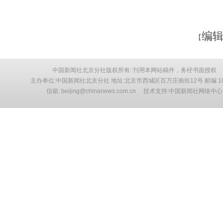
编辑
【
中国新闻社北京分社版权所有::刊用本网站稿件，务经书面授权
主办单位:中国新闻社北京分社 地址:北京市西城区百万庄南街12号 邮编:10
信箱: beijing@chinanews.com.cn 技术支持:中国新闻社网络中心