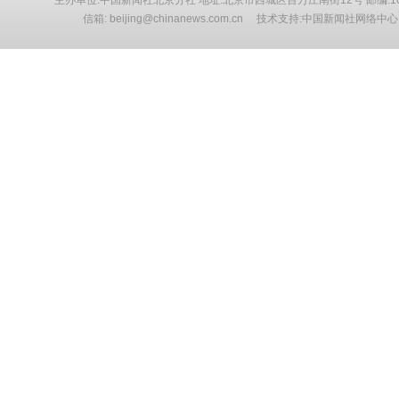
主办单位:中国新闻社北京分社 地址:北京市西城区百万庄南街12号 邮编:10
信箱: beijing@chinanews.com.cn 技术支持:中国新闻社网络中心