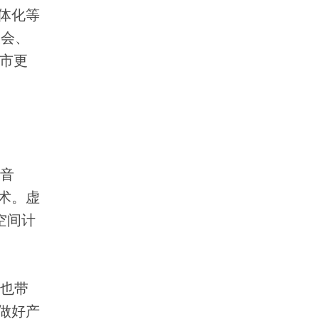
体化等
大会、
市更
音
术。虚
空间计
也带
做好产