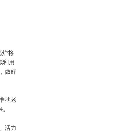
。
高炉将
续利用
，做好
推动老
兴。
、活力