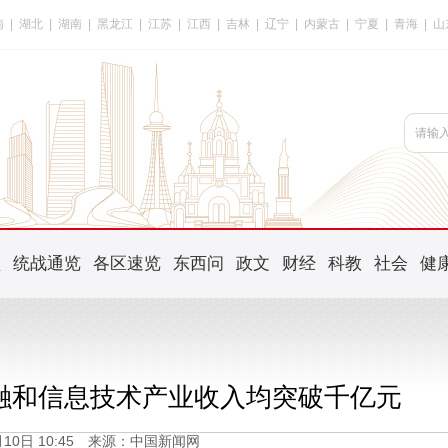
南
|
湖北
|
湖南
|
黑龙江
|
江苏
|
江西
|
吉林
|
辽宁
|
内蒙古
|
宁夏
|
青海
|
山
频
统战通览
各区速览
东西问
政文
财经
科教
社会
健
融和信息技术产业收入均突破千亿元
9月10日 10:45 来源：中国新闻网