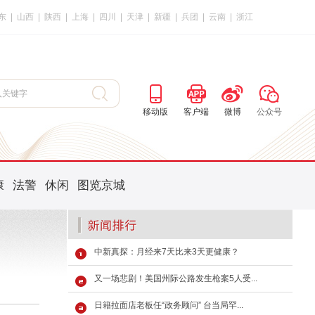
东
|
山西
|
陕西
|
上海
|
四川
|
天津
|
新疆
|
兵团
|
云南
|
浙江
移动版
客户端
微博
公众号
康
法警
休闲
图览京城
中新真探：月经来7天比来3天更健康？
又一场悲剧！美国州际公路发生枪案5人受...
日籍拉面店老板任“政务顾问” 台当局罕...