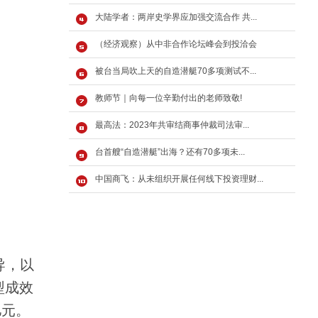
大陆学者：两岸史学界应加强交流合作 共...
（经济观察）从中非合作论坛峰会到投洽会
被台当局吹上天的自造潜艇70多项测试不...
教师节｜向每一位辛勤付出的老师致敬!
最高法：2023年共审结商事仲裁司法审...
台首艘“自造潜艇”出海？还有70多项未...
中国商飞：从未组织开展任何线下投资理财...
导，以
型成效
亿元。