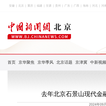
安徽
|
北京
|
重庆
|
福建
|
甘肃
|
贵州
|
广东
|
广西
|
海南
|
河北
|
河
首页
京华聚焦
京华季风
北京话题
京津冀
中新视
去年北京石景山现代金
2024年0