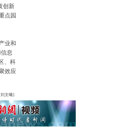
技创新
重点园
产业和
和信息
区、科
聚效应
:刘文曦
】