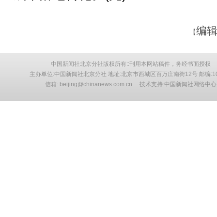
编辑
【
中国新闻社北京分社版权所有::刊用本网站稿件，务经书面授权
主办单位:中国新闻社北京分社 地址:北京市西城区百万庄南街12号 邮编:10
信箱: beijing@chinanews.com.cn 技术支持:中国新闻社网络中心