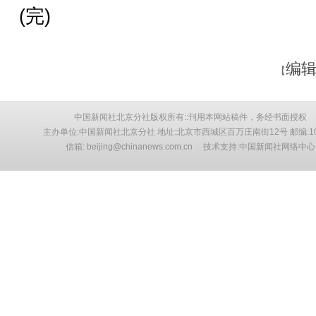
(完)
编辑
【
中国新闻社北京分社版权所有::刊用本网站稿件，务经书面授权
主办单位:中国新闻社北京分社 地址:北京市西城区百万庄南街12号 邮编:10
信箱: beijing@chinanews.com.cn 技术支持:中国新闻社网络中心