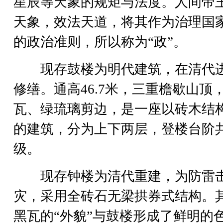
星辰等天象的规矩与法度。人间帝
天象，效法天道，将其作为治理国
的政治准则，所以称为“政”。
现存鼓楼为明代建筑，在清代
修缮。通高46.7米，三重檐歇山顶
瓦、绿琉璃剪边，是一座以砖木结
的建筑，分为上下两层，登楼台阶共
级。
现存钟楼为清代重建，为防雷
灾，采用全砖石无梁拱券式结构。
黑瓦的“外貌”与鼓楼形成了鲜明的