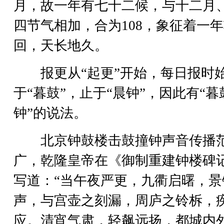
月，故一年有七十二候，与十二月
四节气相加，合为108，象征着一
回，天长地久。
报更从“起更”开始，每日报时
于“暮鼓”，止于“晨钟”，因此有“暮
钟”的说法。
北京钟鼓楼击鼓撞钟声音传播
广，乾隆皇帝在《御制重建钟楼碑
写道：“当午夜严更，九衢启曙，景
声，与宫壶之刻漏，周庐之铃柝，
应。清宵气肃，轻飙远扬，都城内