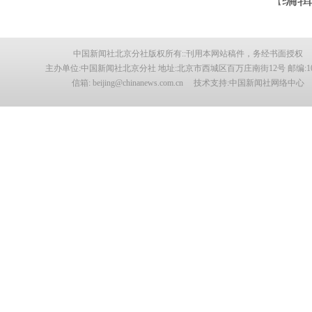
【
中国新闻社北京分社版权所有::刊用本网站稿件，务经书面授权
主办单位:中国新闻社北京分社 地址:北京市西城区百万庄南街12号 邮编:100
信箱: beijing@chinanews.com.cn 技术支持:中国新闻社网络中心