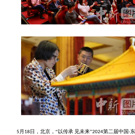
月
日，北京，“以传承 见未来”
第二届中国
5
18
2024
-