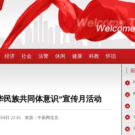
经济
社会
法警
休闲
健康
科教
怀旧
华民族共同体意识”宣传月活动
5月04日 22:45 来源：中新网北京