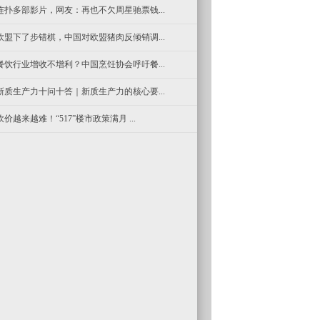
连扑多部影片，网友：再也不欠周星驰票钱...
欧盟下了步错棋，中国对欧盟猪肉反倾销调...
餐饮行业增收不增利？中国烹饪协会呼吁餐...
新质生产力十问十答｜新质生产力的核心要...
砍价越来越难！“517”楼市政策满月 ...