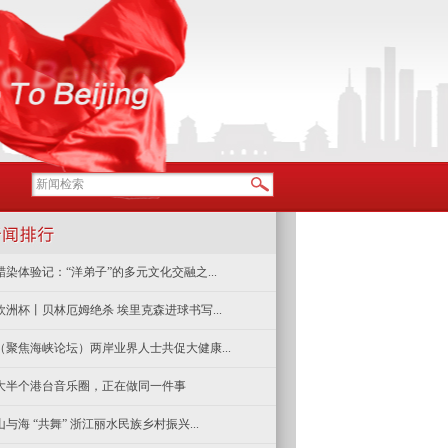
蜡染体验记：“洋弟子”的多元文化交融之...
欧洲杯丨贝林厄姆绝杀 埃里克森进球书写...
（聚焦海峡论坛）两岸业界人士共促大健康...
大半个港台音乐圈，正在做同一件事
山与海 “共舞” 浙江丽水民族乡村振兴...