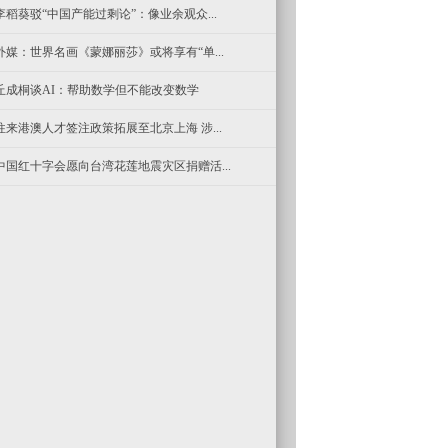
李稻葵驳“中国产能过剩论”：像业余观众...
外媒：世界名画《蒙娜丽莎》或将享有“单...
丘成桐谈AI：帮助数学但不能改变数学
往来港澳人才签注政策拓展至北京上海 涉...
中国红十字会愿向台湾花莲地震灾区捐赠活...