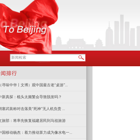
（寻味中华丨文博）观中国最古老“桌游”...
中新真探：梳头太频繁会导致脱发吗？
胡塞武装称对击落美“死神”无人机负责 ...
文旅部：将率先恢复福建居民到马祖旅游
中国移动杨杰：着力推动算力成为像水电一...