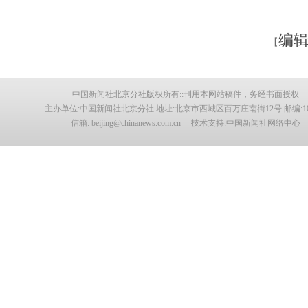
编辑
【
中国新闻社北京分社版权所有::刊用本网站稿件，务经书面授权
主办单位:中国新闻社北京分社 地址:北京市西城区百万庄南街12号 邮编:100
信箱: beijing@chinanews.com.cn 技术支持:中国新闻社网络中心