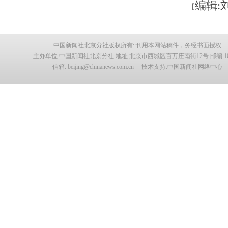
编辑:
【
中国新闻社北京分社版权所有::刊用本网站稿件，务经书面授权
主办单位:中国新闻社北京分社 地址:北京市西城区百万庄南街12号 邮编:100
信箱: beijing@chinanews.com.cn 技术支持:中国新闻社网络中心