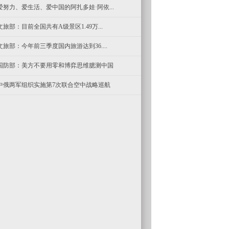
爱努力、爱生活、爱中国的阿扎多娃·阿依...
文旅部：目前全国共有A级景区1.49万...
文旅部：今年前三季度国内旅游达到36....
国防部：美方不要用零和博弈思维臆测中国
中俄两军组织实施第7次联合空中战略巡航