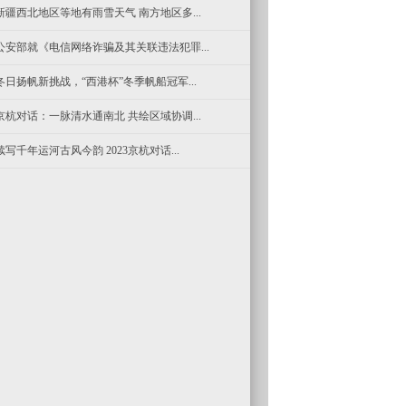
新疆西北地区等地有雨雪天气 南方地区多...
公安部就《电信网络诈骗及其关联违法犯罪...
冬日扬帆新挑战，“西港杯”冬季帆船冠军...
京杭对话：一脉清水通南北 共绘区域协调...
续写千年运河古风今韵 2023京杭对话...