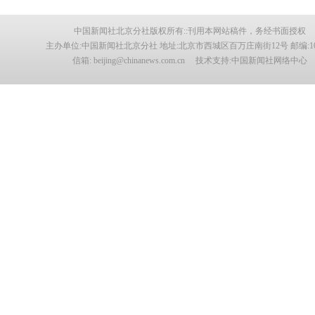
中国新闻社北京分社版权所有::刊用本网站稿件，务经书面授权
主办单位:中国新闻社北京分社 地址:北京市西城区百万庄南街12号 邮编:100
信箱: beijing@chinanews.com.cn 技术支持:中国新闻社网络中心