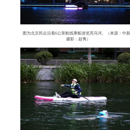
图为北京民众沿着6公里航线乘船游览亮马河。（来源：中
摄影：赵隽）