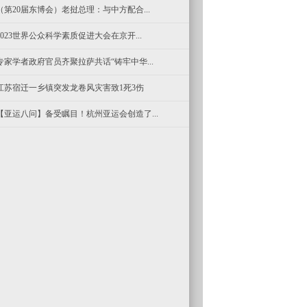
（第20届东博会）老挝总理：与中方配合...
2023世界公众科学素质促进大会在京开...
专家学者政府官员齐聚拉萨共话“铸牢中华...
江苏宿迁一乡镇突发龙卷风灾害致1死3伤
【亚运八问】备受瞩目！杭州亚运会创造了...