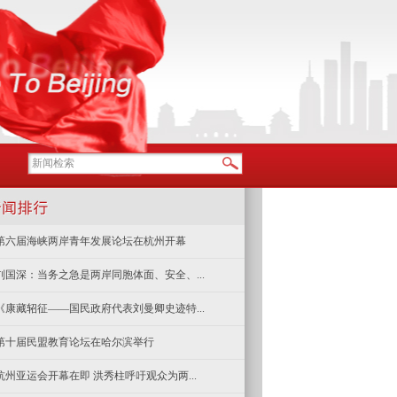
第六届海峡两岸青年发展论坛在杭州开幕
刘国深：当务之急是两岸同胞体面、安全、...
《康藏轺征——国民政府代表刘曼卿史迹特...
第十届民盟教育论坛在哈尔滨举行
杭州亚运会开幕在即 洪秀柱呼吁观众为两...