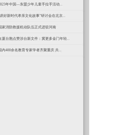
2023年中国—东盟少年儿童手拉手活动...
“讲好新时代孝亲文化故事”研讨会在北京...
国家消防救援机动队伍正式进驻河南
在厦台胞点赞涉台新文件：冀更多金门年轻...
国内400余名教育专家学者齐聚重庆 共...