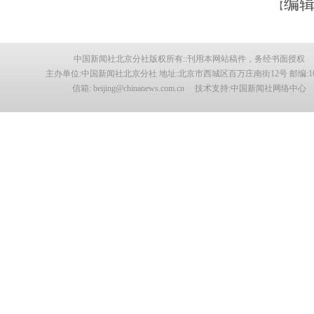
编辑
【
中国新闻社北京分社版权所有::刊用本网站稿件，务经书面授权
主办单位:中国新闻社北京分社 地址:北京市西城区百万庄南街12号 邮编:100
信箱: beijing@chinanews.com.cn 技术支持:中国新闻社网络中心