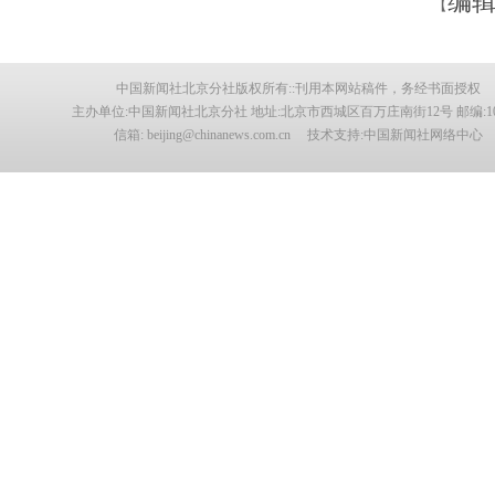
编辑
【
中国新闻社北京分社版权所有::刊用本网站稿件，务经书面授权
主办单位:中国新闻社北京分社 地址:北京市西城区百万庄南街12号 邮编:100
信箱: beijing@chinanews.com.cn 技术支持:中国新闻社网络中心