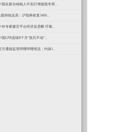
中国在新办纳税人中实行增值税专用...
A股持续走高：沪指再收复3400...
中外专家建言平台经济反垄断 吁规...
中国LPR连续8个月“按兵不动”...
官方通报监管哔哩哔哩情况：约谈1...