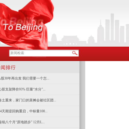
A股30年再出发 我们需要一个怎...
心脏支架降价93% 巨量“水分”...
卷土重来，家门口的菜摊会被社区团...
14天期逆回购重启，中标量100...
连续八个月“原地踏步” 12月L...